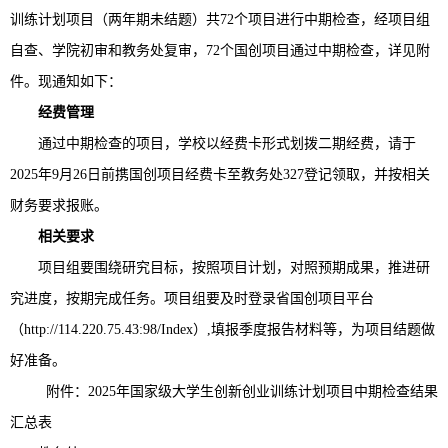
训练
计划
项目
（两年期
未结题
）
共
72个项目
进行中期检查，经项目
组
自查、学院
初审
和教务处
复审
，
72
个
国创
项目通过中期检查
，详
见附
件
。
现通知如下：
经费管理
通过中期检查的项目，学校以经费卡形式
划拨二期经费
，请
于
2025年9月26日前携国创项目经费卡至教务处327登记领取，并
按相关
财务要求报账。
相关要求
项目组要
围绕研究目标，
按照
项目计划，
对照
预期成果，推进研
究
进度
，
按期完成任务
。
项目组要
及时
登录省国创项目平台
（
http://114.220.75.43:98/Index）,填报季度报告材料等，为项目结题做
好准备。
附件：
202
5年
国家级大学生创新创业训练计划项目中期检查结果
汇总表