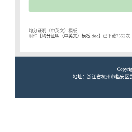
均分证明（中英文）模板
附件【
均分证明（中英文）模板.doc
】已下载
7552
次
Copyr
地址：浙江省杭州市临安区武肃街66