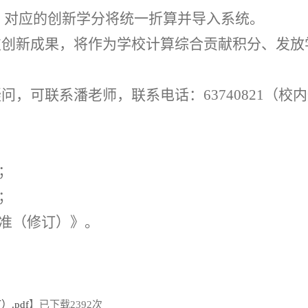
，对应的创新学分将统一折算并导入系统。
技创新成果，将作为学校计算综合贡献积分、发放
疑问，可联系潘老师，联系电话：
63740821（校
；
；
准（修订）》
。
.pdf
】已下载
2392
次