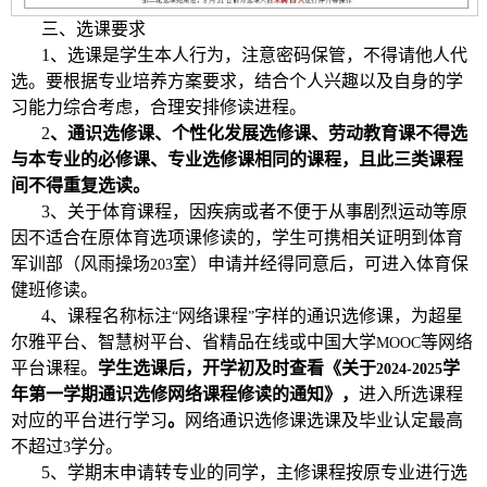
三、选课要求
1
、选课是学生本人行为，注意密码保管，不得请他人代
选。要根据专业培养方案要求，结合个人兴趣以及自身的学
习能力综合考虑，合理安排修读进程。
2
、通识选修课、个性化发展选修课、劳动教育课不得选
与本专业的必修课、专业选修课相同的课程，且此三类课程
间不得重复选读。
3
、关于体育课程，因疾病或者不便于从事剧烈运动等原
因不适合在原体育选项课修读的，学生可携相关证明到体育
军训部（风雨操场
室）申请并经得同意后，可进入体育保
203
健班修读。
4
、课程名称标注
网络课程
字样的通识选修课，为超星
“
”
尔雅平台、智慧树平台、省精品在线或中国大学
等网络
MOOC
平台课程。
学生选课后，开学初及时查看《关于
学
2024-2025
年第一学期通识选修网络课程修读的通知》，
进入所选课程
对应的平台进行学习
。
网络通识选修课选课及毕业认定最高
不超过
学分。
3
5
、学期末申请转专业的同学，主修课程按原专业进行选