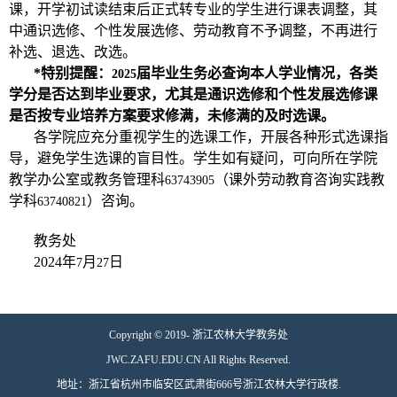
课，开学初试读结束后正式转专业的学生进行课表调整，其
中通识选修、个性发展选修、劳动教育不予调整，不再进行
补选、退选、改选。
*
特别提醒：
届毕业生务必查询本人学业情况，各类
2025
学分是否达到毕业要求，尤其是通识选修和个性发展选修课
是否按专业培养方案要求修满，未修满的及时选课。
各学院应充分重视学生的选课工作，开展各种形式选课指
导，避免学生选课的盲目性。学生如有疑问，可向所在学院
教学办公室或教务管理科
（课外劳动教育咨询实践教
63743905
学科
）咨询。
63740821
教务处
2024
年
月
日
7
27
Copyright © 2019- 浙江农林大学教务处
JWC.ZAFU.EDU.CN All Rights Reserved.
地址：浙江省杭州市临安区武肃街666号浙江农林大学行政楼.