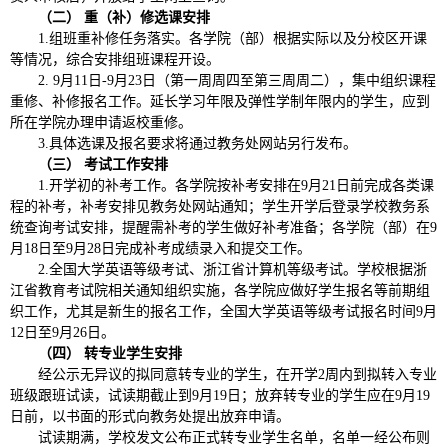
（二） 重（补）修选课安排
1.组班重补修任务落实。各学院（部）根据实际以及分校区开课
等情况，综合安排组班课程开设。
2. 9月11日-9月23日（第一周周四至第三周周二），集中组织课程
重修、补修报名工作。延长学习年限及弹性学制年限内的学生，应到
所在学院办理申请返校重修。
3.具体选课及报名要求将通过教务处网站另行发布。
（三） 考试工作安排
1.开学初的补考工作。各学院按补考安排在9月21日前完成各类课
程的补考，补考安排见教务处网站通知；学生开学后登录学校教务系
统查询考试安排，提醒需补考的学生做好补考准备；各学院（部）在9
月18日至9月28日完成补考成绩录入和提交工作。
2.全国大学英语等级考试、浙江省计算机等级考试。学校根据浙
江省教育考试院相关通知组织实施，各学院应做好学生报名等前期组
织工作，尤其是新生的报名工作，全国大学英语等级考试报名时间9月
12日至9月26日。
（四） 转专业学生安排
经公示无异议的拟同意转专业的学生，在开学2周内到拟转入专业
班级跟班试读，试读期截止到9月19日；放弃转专业的学生应在9月19
日前，以书面的形式向教务处提出放弃申请。
试读期满，学校发文公布正式转专业学生名单，名单一经公布则