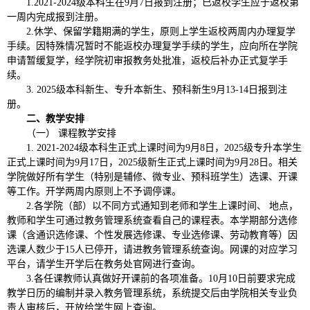
1.2021-2024级本科生在9月7日报到注册；已返校学生应于返校第
一周内完成报到注册。
2.休学、保留学籍期满的学生，原则上学生返校两周内办理复学
手续。因特殊情况暂时不能返校办理复学手续的学生，应向所在学院
申请暂缓复学，经学院初审报教务处批准，返校后补办正式复学手
续。
3. 2025级本科新生、专升本新生、预科新生9月13-14日报到注
册。
二、教学安排
（一） 课程教学安排
1. 2021-2024级本科生正式上课时间为9月8日，2025级专升本学生
正式上课时间为9月17日，2025级新生正式上课时间为9月28日。相关
学院做好所有学生（特别是辅修、微专业、预科班学生）选课、开课
等工作。开学两周内原则上不予调停课。
2.各学院（部）以不同方式通知到老师和学生上课时间、 地点，
教师和学生可通过教务管理系统查看自己的课程表。本学期部分选修
课（含通识选修课、个性发展选修课、专业选修课、劳动教育等）因
选课人数少于15人已停开，请进教务管理系统查询。网课的对应学习
平台，请学生开学后在教务处官网进行查询。
3.各任课教师认真做好开课前的各项准备。10月10日前要求完成
教学日历的编制并录入教务管理系统，系统提交后由学院相关专业负
责人审核后，开放给学生网上查询。