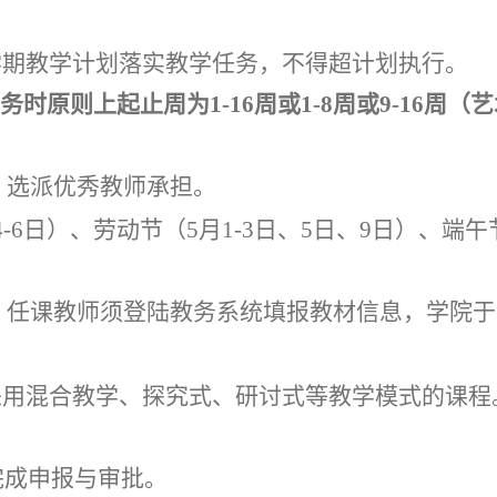
。
学期教学计划落实教学任务，不得超计划执行。
务时原则上起止周为
1-16
周或
1-8
周或
9-16
周（艺
，选派优秀教师承担。
4-6
日）、劳动节（
5
月
1-3
日、
5
日、
9
日）、端午
，任课教师须登陆教务系统填报教材信息，学院于
采用混合教学、探究式、研讨式等教学模式的课程
完成申报与审批。