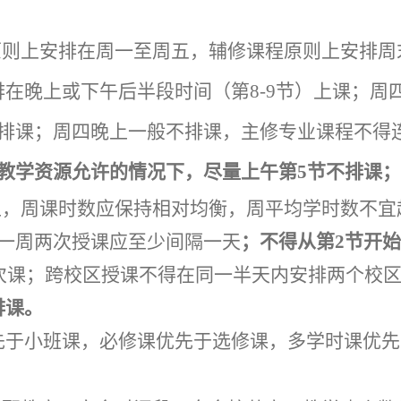
原则上安排在周一至周五，辅修课程原则上安排周
排在晚上或下午后半段时间（第
8-9
节）上课；周
排课；周四晚上一般不排课，主修专业课程不得
教学资源允许的情况下，尽量上午第
5
节不排课；
上，周课时数应保持相对均衡，周平均学时数不宜
一周两次授课应至少间隔一天
；不得从第
2
节开始
次课；跨校区授课不得在同一半天内安排两个校
排课。
先于小班课，必修课优先于选修课，多学时课优先