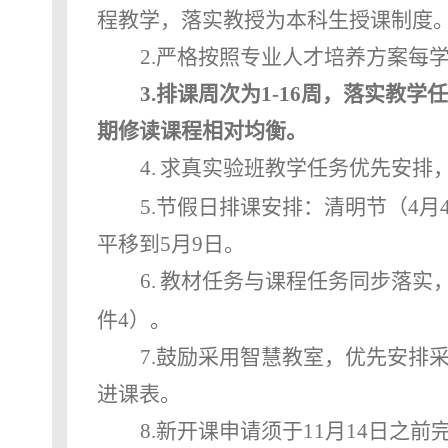
程教学，落实教授为本科生授课制度
2.
严格按照专业人才培养方案每
3.
排课周次为
1-16
周，落实教学任
期修读课程相对均衡。
4.
求真实验班教学任务优先安排
5.
节假日排课安排：清明节（
4
月
平移到
5
月
9
日。
6.
教材任务与课程任务同步落实
件
4
）。
7.
鼓励采用智慧教室，优先安排
进课表。
8.
新开课申请须于
11
月
14
日之前