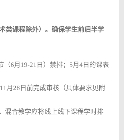
术类课程除外）。确保学生前后半学
节（
6
月
19-21
日）禁排；
5
月
4
日的课表
11
月
28
日前完成审核（具体要求见附
。混合教学应将线上线下课程学时排