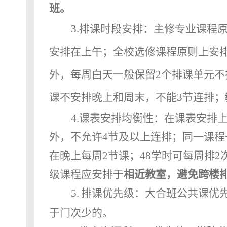
班。
3.
排课时段安排：主修专业课程
安排在上午；
全校选修课程原则上安
外，每周白天一般保留
2
个排课单元不
课不安排晚上和周末，不能
3
节连排；
4.
课表安排均衡性：在课表安排
外，不允许
4
节及以上连排；同一课程
在晚上每周
2
节课；
48
学时可每周排
2
级课程应安排于
相近教室，避免跨楼
5.
排课优先级：大合班公共课优
于门次少的。